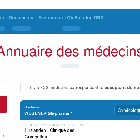
da
Documents
Facturation LCA Splitting DRG
Annuaire des médecin
Il y a 420 médecins correspondant à:
acceptant de no
Docteure
Gynécologi
WEGENER Stéphanie *
ADRESSE PROFESSIONNELLE PRINCIPALE
Hirslanden - Clinique des
Grangettes