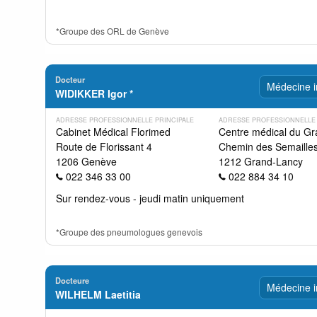
*Groupe des ORL de Genève
Docteur
Médecine i
WIDIKKER Igor *
ADRESSE PROFESSIONNELLE PRINCIPALE
ADRESSE PROFESSIONNELLE
Cabinet Médical Florimed
Centre médical du G
Route de Florissant 4
Chemin des Semaille
1206 Genève
1212 Grand-Lancy
022 346 33 00
022 884 34 10
Sur rendez-vous - jeudi matin uniquement
*Groupe des pneumologues genevois
Docteure
Médecine i
WILHELM Laetitia