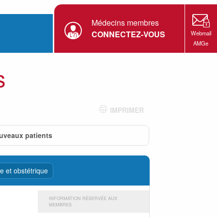
Médecins membres
CONNECTEZ-VOUS
Webmail
AMGe
s
IMPRIMER
uveaux patients
e et obstétrique
INFORMATION RÉSERVÉE AUX
MEMBRES