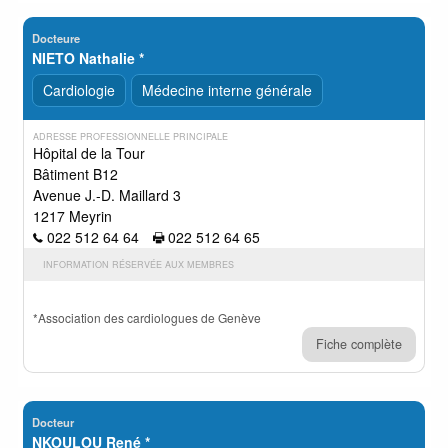
Docteure
NIETO Nathalie *
Cardiologie
Médecine interne générale
ADRESSE PROFESSIONNELLE PRINCIPALE
Hôpital de la Tour
Bâtiment B12
Avenue J.-D. Maillard 3
1217 Meyrin
022 512 64 64
022 512 64 65
INFORMATION RÉSERVÉE AUX MEMBRES
*Association des cardiologues de Genève
Fiche complète
Docteur
NKOULOU René *