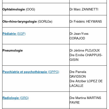
Ophtalmologie
(OOG)
Dr Marc ZANINETTI
Oto-rhino-laryngologie
(GORLGe)
Dr Frédéric HEYMANS
Pédiatrie
(SGP)
Dr Jean-Yves
CORAJOD
Pneumologie
Dr Jérôme PLOJOUX
Dre Emilie CHAPPUIS-
GISIN
Psychiatrie et psychothérapie
(GPPG)
Dre Pamela
DAVIDSON
Dre Aitziber LOPEZ DE
LACALLE
Radiologie
(GRG)
Dre Martina MARTINS
FAVRE