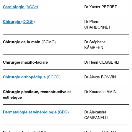
Cardiologie
(ACGe)
Dr Xavier PERRET
Chirurgie
(OCGE)
Dr Pierre
CHARBONNET
Chirurgie de la main
(GCMG)
Dr Stéphane
KÄMPFEN
Chirurgie maxillo-faciale
Dr Henri OEGGERLI
Chirurgie orthopédique
(SGCO)
Dr Alexis BONVIN
Chirurgie plastique, reconstructive et
Dr Kouroche AMINI
esthétique
Dermatologie et vénéréologie (GDG)
Dr Alexandre
CAMPANELLI