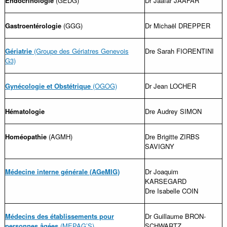
Endocrinologie
(GEDG)
Dr Jaafar JAAFAR
Gastroentérologie
(GGG)
Dr Michaël DREPPER
Gériatrie
(Groupe des Gériatres Genevois
Dre Sarah FIORENTINI
G3)
Gynécologie et Obstétrique
(OGOG)
Dr Jean LOCHER
Hématologie
Dre Audrey SIMON
Homéopathie
(AGMH)
Dre Brigitte ZIRBS
SAVIGNY
Médecine interne générale (AGeMIG)
Dr Joaquim
KARSEGARD
Dre Isabelle COIN
Médecins des établissements pour
Dr Guillaume BRON-
personnes âgées
(MEPAG’S)
SCHWARTZ