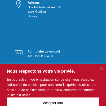
Adresse
Rue Micheli-du-Crest 12
1205
Genève
Suisse
Formulaire de contact
Tél. 022 320 84 20
Nous respectons votre vie privée.
En poursuivant votre navigation sur ce site, vous acceptez
l’utilisation de cookies pour améliorer l'expérience utilisateur,
ainsi que de cookies tiers pour mieux comprendre comment
Horaires
le site est utilisé.
Le secrétariat est ouvert du lundi au vendredi
de 8 h à 12h, et de 13h à 17h.
Accepter tout