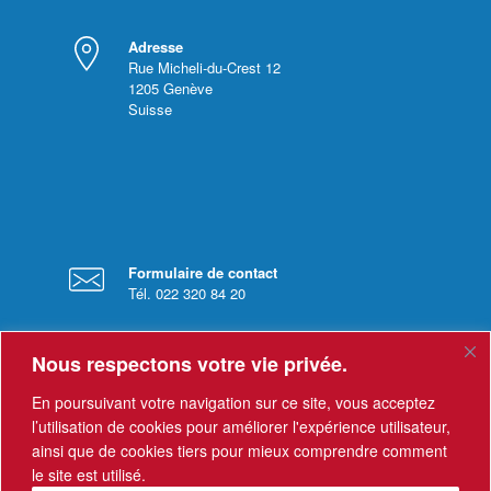
Adresse
Rue Micheli-du-Crest 12
1205
Genève
Suisse
Formulaire de contact
Tél. 022 320 84 20
Nous respectons votre vie privée.
En poursuivant votre navigation sur ce site, vous acceptez
l’utilisation de cookies pour améliorer l'expérience utilisateur,
ainsi que de cookies tiers pour mieux comprendre comment
Horaires
le site est utilisé.
Le secrétariat est ouvert du lundi au vendredi