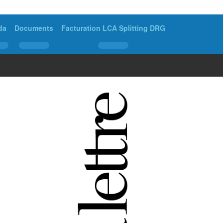
da
Documents
Facturation LCA Splitting DRG