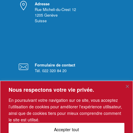
Adresse
Rue Micheli-du-Crest 12
1205
Genève
Suisse
Formulaire de contact
Tél. 022 320 84 20
Nous respectons votre vie privée.
En poursuivant votre navigation sur ce site, vous acceptez
l’utilisation de cookies pour améliorer l'expérience utilisateur,
ainsi que de cookies tiers pour mieux comprendre comment
Horaires
le site est utilisé.
Le secrétariat est ouvert du lundi au vendredi
de 8 h à 12h, et de 13h à 17h.
Accepter tout