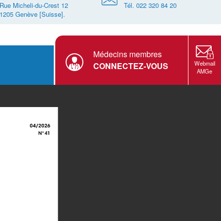
Rue Micheli-du-Crest 12
Tél. 022 320 84 20
1205 Genève [Suisse].
Médecins membres
Webmail
CONNECTEZ-VOUS
AMGe