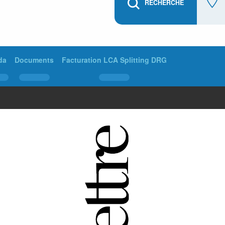
RECHERCHE
da
Documents
Facturation LCA Splitting DRG