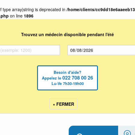
f type array|string is deprecated in
/home/clients/cc9dd18e6aaeeb1
s.php
on line
1896
Trouvez un médecin disponible pendant l'été
Besoin d'aide?
022 708 00 26
Appelez le
Lu-Ve 7h30-19h00
× FERMER