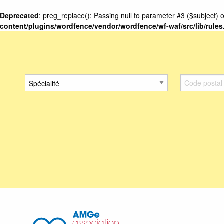
Deprecated
: preg_replace(): Passing null to parameter #3 ($subject) o
content/plugins/wordfence/vendor/wordfence/wf-waf/src/lib/rule