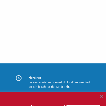
Horaires
Le secrétariat est ouvert du lundi au vendredi
de 8 h à 12h, et de 13h à 17h.
Mentions légales