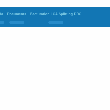
da
Documents
Facturation LCA Splitting DRG