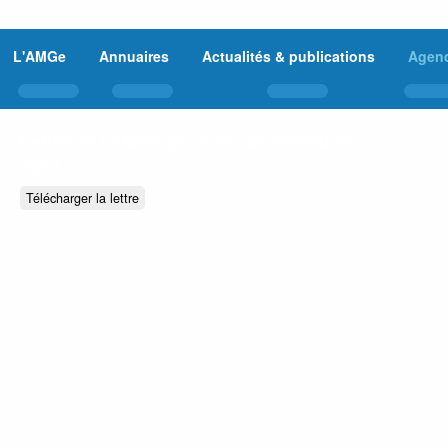
L'AMGe
Annuaires
Actualités & publications
Agen
Lettre de l’AMGe du mois de décembre
2014
Télécharger la lettre