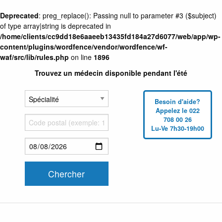
Deprecated
: preg_replace(): Passing null to parameter #3 ($subject)
of type array|string is deprecated in
/home/clients/cc9dd18e6aaeeb13435fd184a27d6077/web/app/wp-
content/plugins/wordfence/vendor/wordfence/wf-
waf/src/lib/rules.php
on line
1896
Trouvez un médecin disponible pendant l'été
Besoin d'aide?
Appelez le 022
708 00 26
Lu-Ve 7h30-19h00