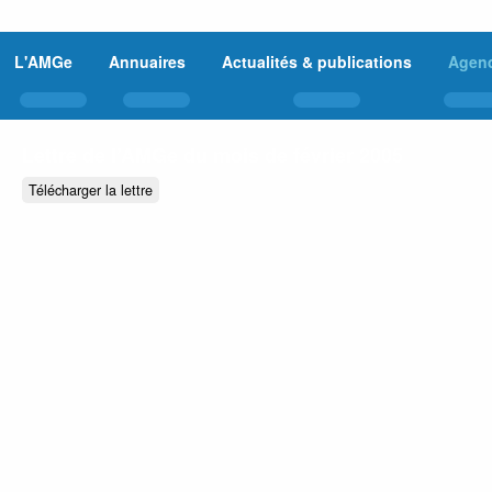
L'AMGe
Annuaires
Actualités & publications
Agen
Lettre de l’AMGe du mois de février 2005
Télécharger la lettre