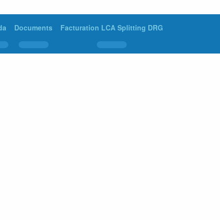
da
Documents
Facturation LCA Splitting DRG