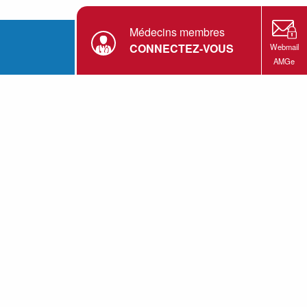
Médecins membres
CONNECTEZ-VOUS
Webmail
AMGe