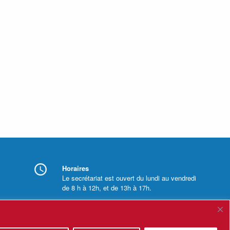
Horaires
Le secrétariat est ouvert du lundi au vendredi
de 8 h à 12h, et de 13h à 17h.
Mentions légales