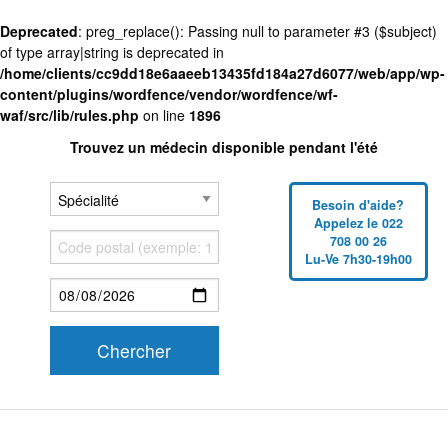
Deprecated
: preg_replace(): Passing null to parameter #3 ($subject)
of type array|string is deprecated in
/home/clients/cc9dd18e6aaeeb13435fd184a27d6077/web/app/wp-
content/plugins/wordfence/vendor/wordfence/wf-
waf/src/lib/rules.php
on line
1896
Trouvez un médecin disponible pendant l'été
Besoin d'aide?
Appelez le 022
708 00 26
Lu-Ve 7h30-19h00