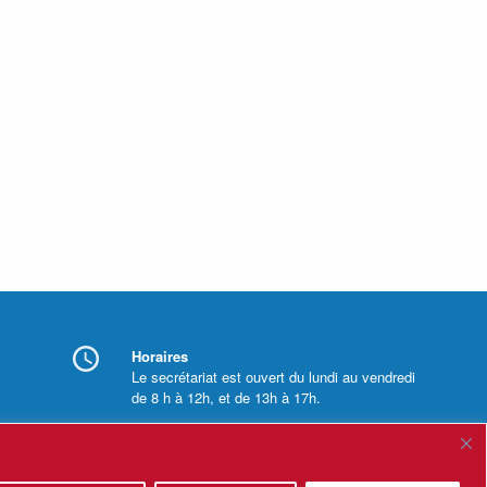
Horaires
Le secrétariat est ouvert du lundi au vendredi
de 8 h à 12h, et de 13h à 17h.
Mentions légales