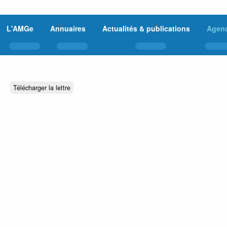
L'AMGe
Annuaires
Actualités & publications
Agen
Lettre de l’AMGe du mois de juin 2009
Télécharger la lettre