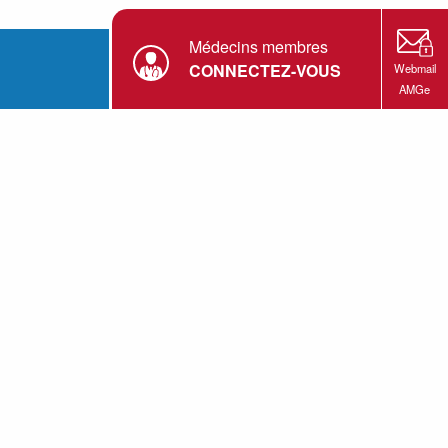
Médecins membres
CONNECTEZ-VOUS
Webmail
AMGe