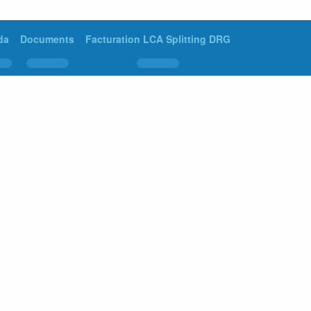
da
Documents
Facturation LCA Splitting DRG