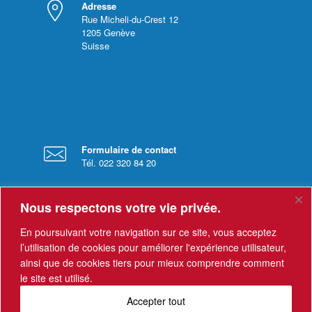
Adresse
Rue Micheli-du-Crest 12
1205
Genève
Suisse
Formulaire de contact
Tél. 022 320 84 20
Nous respectons votre vie privée.
En poursuivant votre navigation sur ce site, vous acceptez
l’utilisation de cookies pour améliorer l'expérience utilisateur,
ainsi que de cookies tiers pour mieux comprendre comment
Horaires
le site est utilisé.
Le secrétariat est ouvert du lundi au vendredi
de 8 h à 12h, et de 13h à 17h.
Accepter tout