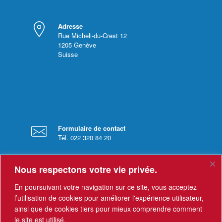
Adresse
Rue Micheli-du-Crest 12
1205
Genève
Suisse
Formulaire de contact
Tél. 022 320 84 20
Nous respectons votre vie privée.
En poursuivant votre navigation sur ce site, vous acceptez
l’utilisation de cookies pour améliorer l'expérience utilisateur,
ainsi que de cookies tiers pour mieux comprendre comment
Horaires
le site est utilisé.
Le secrétariat est ouvert du lundi au vendredi