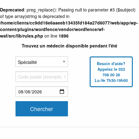
Deprecated
: preg_replace(): Passing null to parameter #3 ($subject)
of type array|string is deprecated in
/home/clients/cc9dd18e6aaeeb13435fd184a27d6077/web/app/wp-
content/plugins/wordfence/vendor/wordfence/wf-
waf/src/lib/rules.php
on line
1896
Trouvez un médecin disponible pendant l'été
Besoin d'aide?
Appelez le 022
708 00 26
Lu-Ve 7h30-19h00