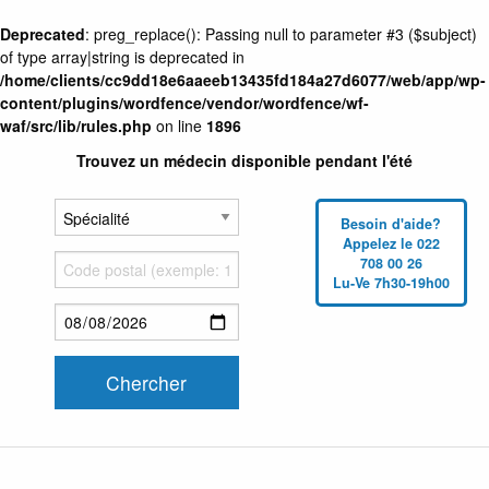
Deprecated
: preg_replace(): Passing null to parameter #3 ($subject)
of type array|string is deprecated in
/home/clients/cc9dd18e6aaeeb13435fd184a27d6077/web/app/wp-
content/plugins/wordfence/vendor/wordfence/wf-
waf/src/lib/rules.php
on line
1896
Trouvez un médecin disponible pendant l'été
Besoin d'aide?
Appelez le 022
708 00 26
Lu-Ve 7h30-19h00