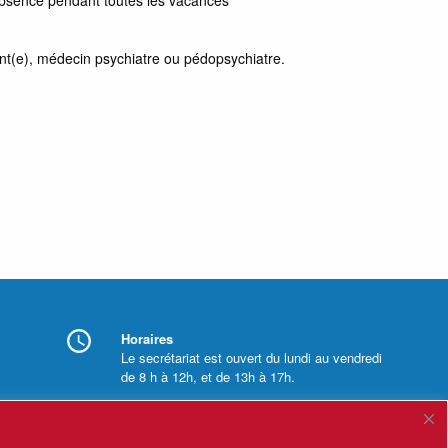
t(e), médecin psychiatre ou pédopsychiatre.
Horaires
Le secrétariat est ouvert du lundi au vendredi
de 8 h à 12h, et de 13h à 17h.
Mentions légales