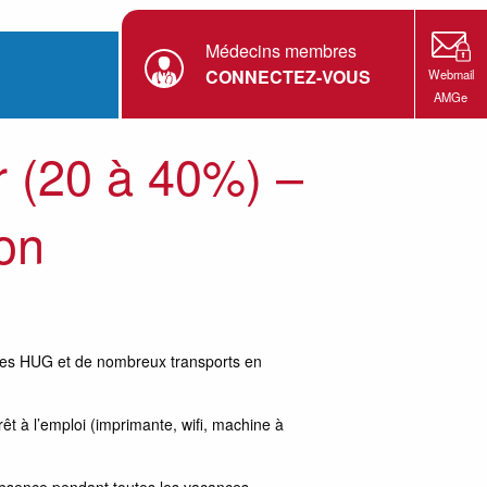
Médecins membres
CONNECTEZ-VOUS
Webmail
AMGe
r (20 à 40%) –
ion
é des HUG et de nombreux transports en
êt à l’emploi (imprimante, wifi, machine à
 absence pendant toutes les vacances