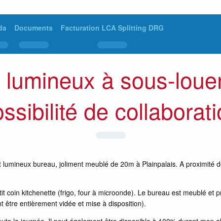
da
Documents
Facturation LCA Splitting DRG
lumineux à sous-loue
ssibilité de collaborat
et lumineux bureau, joliment meublé de 20m à Plainpalais. A proximit
t coin kitchenette (frigo, four à microonde). Le bureau est meublé et pr
t être entièrement vidée et mise à disposition).
 toute la journée. Il peut également être disponible à 100% durant mon