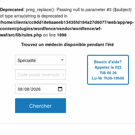
Deprecated
: preg_replace(): Passing null to parameter #3 ($subject)
of type array|string is deprecated in
/home/clients/cc9dd18e6aaeeb13435fd184a27d6077/web/app/wp-
content/plugins/wordfence/vendor/wordfence/wf-
waf/src/lib/rules.php
on line
1896
Trouvez un médecin disponible pendant l'été
Besoin d'aide?
Appelez le 022
708 00 26
Lu-Ve 7h30-19h00