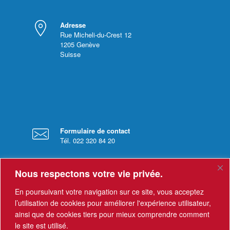
Adresse
Rue Micheli-du-Crest 12
1205
Genève
Suisse
Formulaire de contact
Tél. 022 320 84 20
Nous respectons votre vie privée.
En poursuivant votre navigation sur ce site, vous acceptez
l’utilisation de cookies pour améliorer l'expérience utilisateur,
ainsi que de cookies tiers pour mieux comprendre comment
Horaires
le site est utilisé.
Le secrétariat est ouvert du lundi au vendredi