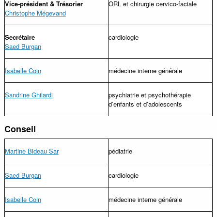
Vice-président
& Trésorier
ORL et chirurgie cervico-faciale
Christophe Mégevand
Secrétaire
cardiologie
Saed Burgan
Isabelle Coin
médecine interne générale
Sandrine Ghilardi
psychiatrie et psychothérapie
d’enfants et d’adolescents
Conseil
Martine Bideau Sar
pédiatrie
Saed Burgan
cardiologie
Isabelle Coin
médecine interne générale