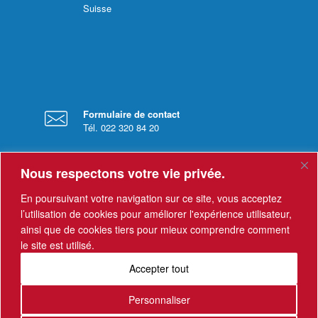
Suisse
Formulaire de contact
Tél. 022 320 84 20
Nous respectons votre vie privée.
En poursuivant votre navigation sur ce site, vous acceptez
l’utilisation de cookies pour améliorer l'expérience utilisateur,
ainsi que de cookies tiers pour mieux comprendre comment
Horaires
le site est utilisé.
Le secrétariat est ouvert du lundi au vendredi
de 8 h à 12h, et de 13h à 17h.
Accepter tout
Mentions légales
Personnaliser