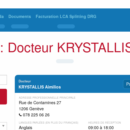
da
Documents
Facturation LCA Splitting DRG
: Docteur KRYSTALLIS
Docteur
Ps
KRYSTALLIS Aimilios
ADRESSE PROFESSIONNELLE PRINCIPALE
Rue de Contamines 27
1206 Genève
078 225 06 26
LANGUES PARLÉES (EN PLUS DU FRANÇAIS)
HEURES DE RÉCEPTION
Anglais
09:00 à 18:00