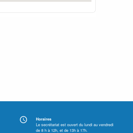
Horaires
Le secrétariat est ouvert du lundi au vendredi
de 8 h à 12h, et de 13h à 17h.